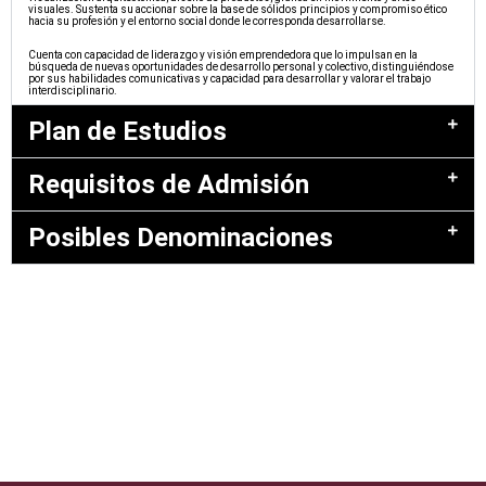
visuales. Sustenta su accionar sobre la base de sólidos principios y compromiso ético
hacia su profesión y el entorno social donde le corresponda desarrollarse.
Cuenta con capacidad de liderazgo y visión emprendedora que lo impulsan en la
búsqueda de nuevas oportunidades de desarrollo personal y colectivo, distinguiéndose
por sus habilidades comunicativas y capacidad para desarrollar y valorar el trabajo
interdisciplinario.
Plan de Estudios
Requisitos de Admisión
Posibles Denominaciones