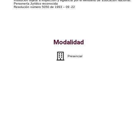
Institución sujeta a inspección y vigilancia por el Ministerio de Educación Nacional.
Personería Jurídico reconocida
Resolución número 5050 de 1993 – 09 -22
Modalidad
Presencial
Solicita más Información ¡Aquí!